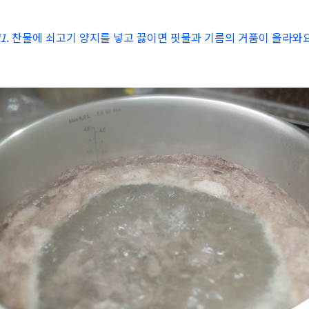
1
. 찬물에 쇠고기 양지를 넣고 끓이면
핏물과 기름의 거품이 올라와요