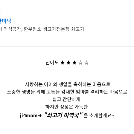
고
한마당
의 외식공간, 한우암소 생고기전문점 쇠고기
난이도 ★ ★ ★ ☆ ☆
사랑하는 아이의 생일을
축하하는
마음으로
소중한 생명을 위해 고통을 감내한
엄마를
격려하는 마음으로
쉽고 간단하게
하지만 정성은 가득한
"
쇠고기
미역국"
ji4mom
표
을 소개할게요~