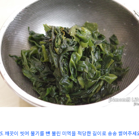
5
. 깨끗이 씻어 물기를 뺀 불린 미역을 적당한 길이로 송송 썰어주세요