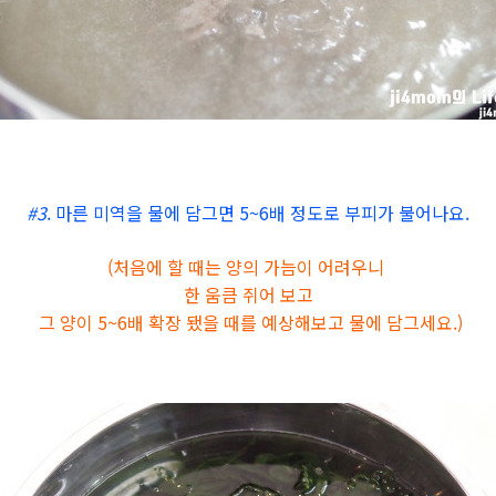
#3
. 마른 미역을 물에 담그면 5~6배 정도로 부피가 불어나요.
(처음에 할
때는 양의 가늠이 어려우니
한 움큼 쥐어 보고
그 양이
5~6배 확장 됐을 때를 예상해보고 물에 담그세요.)