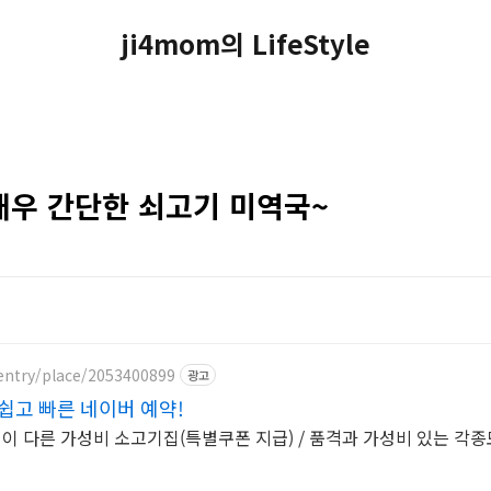
ji4mom의 LifeStyle
매우 간단한 쇠고기 미역국~
entry/place/2053400899
광고
쉽고 빠른 네이버 예약!
이 다른 가성비 소고기집(특별쿠폰 지급) / 품격과 가성비 있는 각종