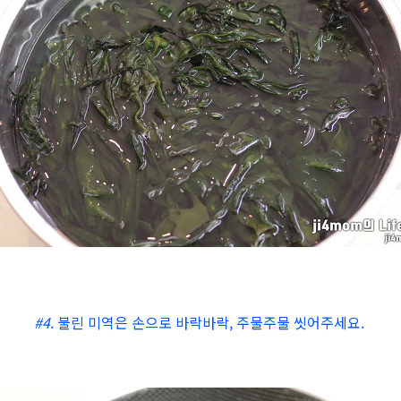
#4
. 불린 미역은 손으로 바락바락,
주물주물 씻어주세요.