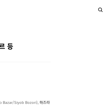
르 등
b Bazar/Siyob Bozori),
하즈라