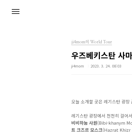
본문 바로가기
ji4mom의 World Tour
우즈베키스탄 사마르
ji4mom
2023. 3. 24. 08:03
오늘 소개할 곳은 레기스탄 광장 
레기스탄 광장에서 천천히 걸어서
비비하눔 사원
(Bibi-khanym M
트 크즈르 모스크
(Hazrat Khi